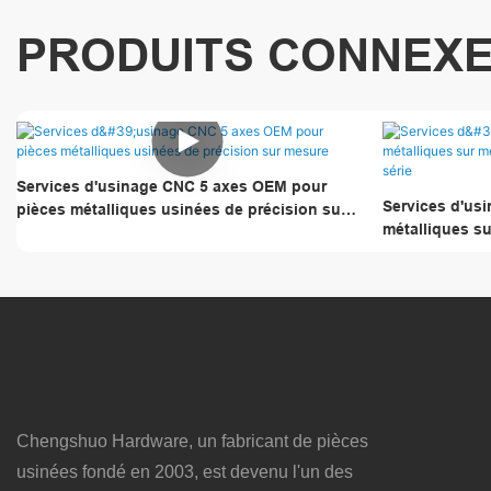
PRODUITS CONNEX
Services d'usinage CNC 5 axes OEM pour
Services d'us
pièces métalliques usinées de précision sur
métalliques su
mesure
production en 
Chengshuo Hardware, un fabricant de pièces
usinées fondé en 2003, est devenu l'un des