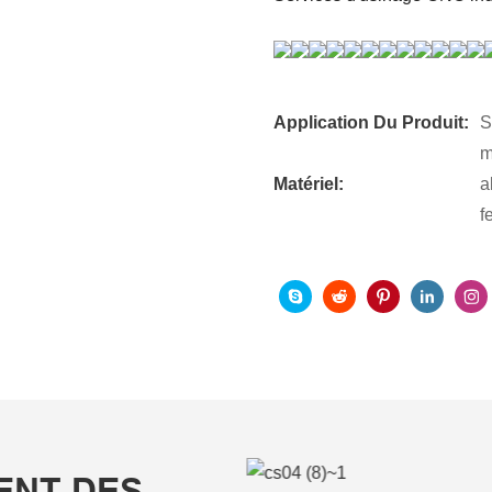
Application Du Produit:
S
m
Matériel:
a
f
ENT DES