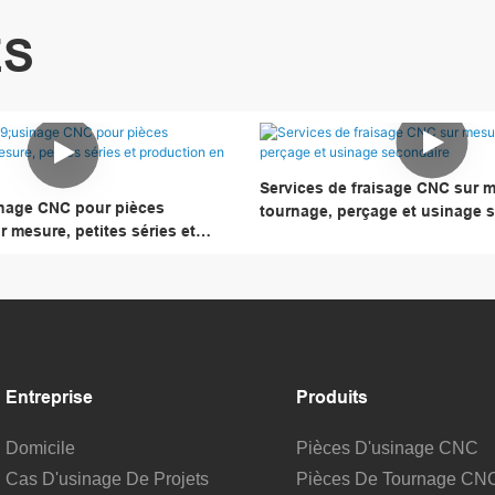
ES
Services de fraisage CNC sur 
inage CNC pour pièces
tournage, perçage et usinage 
r mesure, petites séries et
série
Entreprise
Produits
Domicile
Pièces D'usinage CNC
Cas D'usinage De Projets
Pièces De Tournage CN