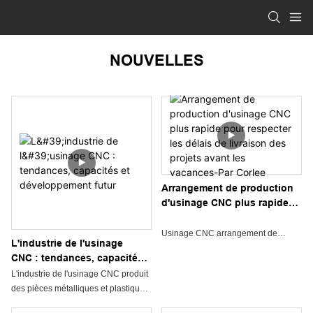
NOUVELLES
Arrangement de production
d'usinage CNC plus rapide
pour respecter les délais de
livraison des projets avant
Usinage CNC arrangement de
L'industrie de l'usinage
les vacances-Par Corlee
production plus rapide pour
CNC : tendances, capacités
respecter les délais de livraison des
et développement futur
L'industrie de l'usinage CNC produit
projets avant les vacances-Par
des pièces métalliques et plastiques
Corlee
de haute précision grâce à des