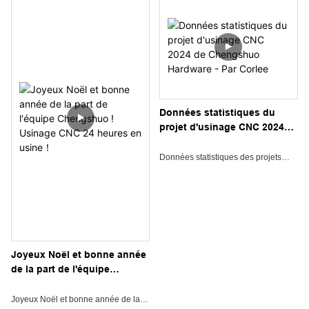
technologies de fraisage et de
tournage CNC avancées. Découvrez
les tendances du secteur, ses
applications et les évolutions futures
de la fabrication.
Données statistiques du
projet d'usinage CNC 2024
de Chengshuo Hardware -
Par Corlee
Données statistiques des projets
2024 de Cheng Shuo
Du 1er janvier 2024 au 9 novembre
2024, résumé des données du projet
de l'équipe de Cheng Shuo:
Joyeux Noël et bonne année
de la part de l'équipe
Chengshuo ! Usinage CNC
24 heures en usine！
Joyeux Noël et bonne année de la