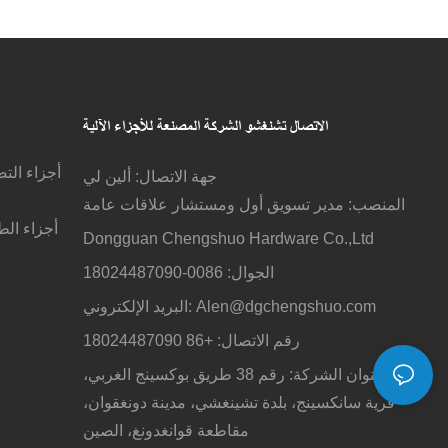
الاتصال تشنغشو
الشركة المصنعة للأجزاء الآلية
أجزاء الت
جهة الاتصال: ألين لي
المنصب: مدير تسويق أول ومستشار علاقات عامة
أجزاء الط
Dongguan Chengshuo Hardware Co.,Ltd
الجوال: 0086-18024487090
Alen@dgchengshuo.com
البريد الإلكتروني:
رقم الاتصال: +86 18024487090
عنوان الشركة: رقم 38 طريق بوكسينج الغربي،
قرية سانكسينج، بلدة تشينغشي، مدينة دونغقوان،
مقاطعة قوانغدونغ، الصين