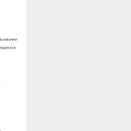
льзования
родукта в