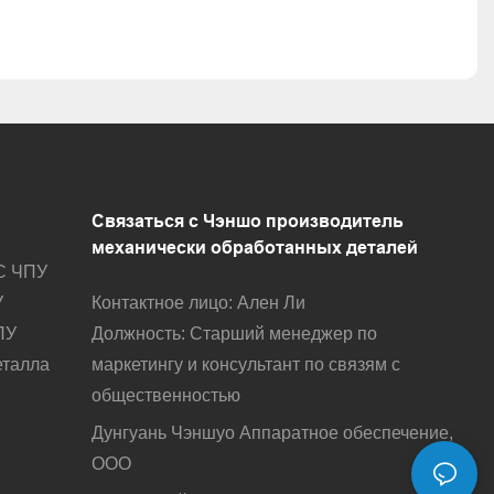
Связаться с Чэншо
производитель
механически обработанных деталей
С ЧПУ
Контактное лицо: Ален Ли
У
Должность: Старший менеджер по
ПУ
маркетингу и консультант по связям с
еталла
общественностью
Дунгуань Чэншуо Аппаратное обеспечение,
ООО