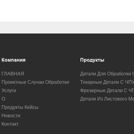
Компания
Продукты
ГЛАВНАЯ
Детали Для Обработки 
Проектные Случаи Обработки
Токарные Детали С ЧП
Услуги
Фрезерные Детали С Ч
О
Детали Из Листового М
Продукты Кейсы
Новости
Контакт