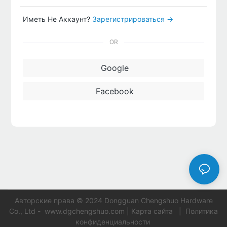
Иметь Не Аккаунт?
Зарегистрироваться →
OR
Google
Facebook
Авторские права © 2024 Dongguan Chengshuo Hardware
Co., Ltd -
www.dgchengshuo.com
|
Карта сайта
|
Политика
конфиденциальности