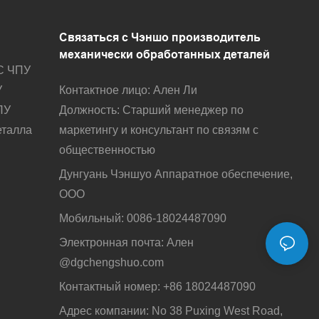
Связаться с Чэншо
производитель
механически обработанных деталей
С ЧПУ
Контактное лицо: Ален Ли
У
Должность: Старший менеджер по
ПУ
маркетингу и консультант по связям с
еталла
общественностью
Дунгуань Чэншуо Аппаратное обеспечение,
ООО
Мобильный: 0086-18024487090
Электронная почта: Ален
@dgchengshuo.com
Контактный номер: +86 18024487090
Адрес компании: No 38 Puxing West Road,