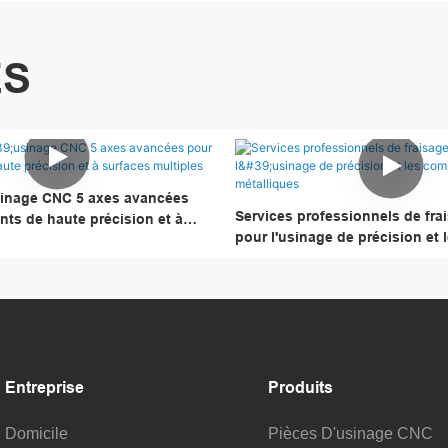
ES
sinage CNC 5 axes avancées
Services professionnels de fr
ts de haute précision et à
pour l'usinage de précision et 
ples
composants métalliques
Entreprise
Produits
Domicile
Pièces D'usinage CNC