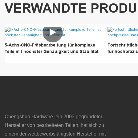
VERWANDTE PRODU
5-Achs-CNC-Fräsbearbeitung für komplexe
Fortschrittli
Teile mit höchster Genauigkeit und Stabilität
für hochpräzi
Chengshuo Hardware, ein 2003 gegründeter
Hersteller von bearbeiteten Teilen, hat sich zu
einem der wettbewerbsfähigsten Hersteller mit