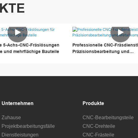
KTE
che 5-Achs-CNC-Fräslösungen
Professionelle CNC-Fräsdienst
se und mehrflächige Bauteile
Präzisionsbearbeitung und
Metallkomponenten
Unternehmen
Produkte
Zuhause
CNC-Bearbeitungsteile
Projektbearbeitungsfälle
CNC-Drehteile
Dienstleistungen
CNC-Frästeile