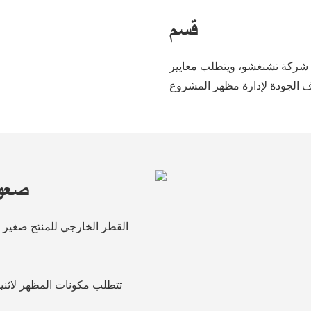
قسم
شركة تشنغشو، ويتطلب معايير
صعوب