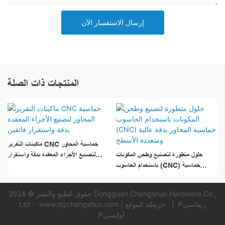
إرسال الاستفسار الآن
المنتجات ذات الصلة
ماكينات التفريز CNC خماسية المحاور
حلول متطورة لتصنيع وطحن المكونات
لتصنيع الأجزاء المعقدة بدقة واستقرار
باستخدام الحاسوب (CNC) خماسية
فائقين
المحاور بدقة عالية ومتعددة الأسطح
حقوق الطبع والنشر © 2024 Dongguan Chengshuo Hardware Co.,
Pريفاسي
|
خريطة الموقع
|
www.dgchengshuo.com
Ltd -
Pأوليسي