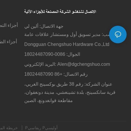
الاتصال تشنغشو
الشركة المصنعة للأجزاء الآلية
أجزاء الت
جهة الاتصال: ألين لي
المنصب: مدير تسويق أول ومستشار علاقات عامة
أجزاء الط
Dongguan Chengshuo Hardware Co.,Ltd
الجوال: 0086-18024487090
Alen@dgchengshuo.com
البريد الإلكتروني:
رقم الاتصال: +86 18024487090
عنوان الشركة: رقم 38 طريق بوكسينج الغربي،
قرية سانكسينج، بلدة تشينغشي، مدينة دونغقوان،
مقاطعة قوانغدونغ، الصين
Pريفاسي Pأوليسي
|
خريطة الموقع