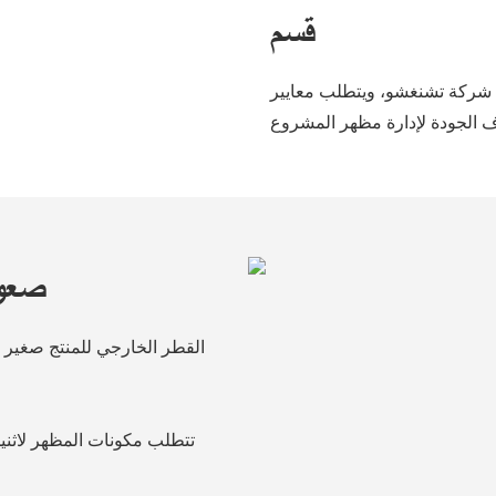
قسم
شركة تشنغشو، ويتطلب معايير
صعوب