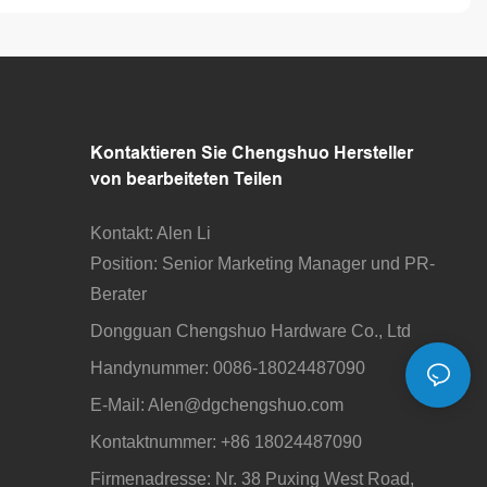
nd Messing –
Edelstahlkomponenten
tungen
Kontaktieren Sie Chengshuo
Hersteller
von bearbeiteten Teilen
Kontakt: Alen Li
Position: Senior Marketing Manager und PR-
Berater
Dongguan Chengshuo Hardware Co., Ltd
Handynummer: 0086-18024487090
E-Mail:
Alen@dgchengshuo.com
Kontaktnummer: +86 18024487090
Firmenadresse: Nr. 38 Puxing West Road,