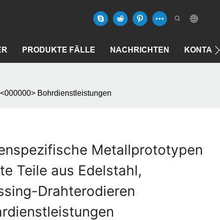
ER
PRODUKTE FÄLLE
NACHRICHTEN
KONTAK
n <000000> Bohrdienstleistungen
enspezifische Metallprototypen
e Teile aus Edelstahl,
ssing-Drahterodieren
dienstleistungen