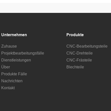
Aluminium, Edelstahl, Titan u
etallteile
Schnelle Fertigungsdienstleis
Unternehmen
Produkte
Zuhause
CNC-Bearbeitungsteile
Projektbearbeitungsfälle
CNC-Drehteile
Dienstleistungen
CNC-Frästeile
Über
Blechteile
Produkte Fälle
Nachrichten
Kontakt